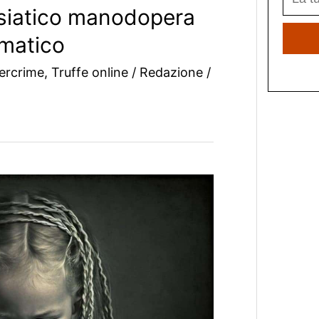
siatico manodopera
rmatico
ercrime
,
Truffe online
/
Redazione
/