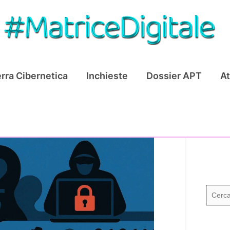
rra Cibernetica
Inchieste
Dossier APT
At