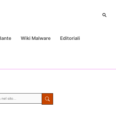
Cerca
lante
Wiki Malware
Editoriali