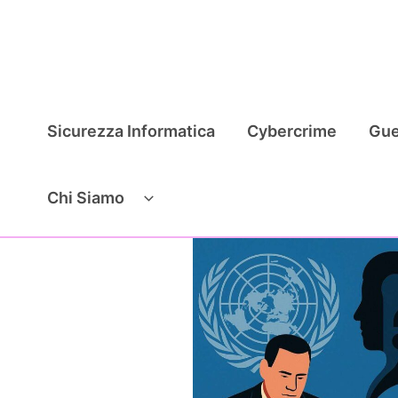
Vai
al
contenuto
Sicurezza Informatica
Cybercrime
Gue
Chi Siamo