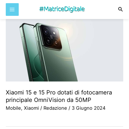
Cer
Vai
al
contenuto
Xiaomi 15 e 15 Pro dotati di fotocamera
principale OmniVision da 50MP
Mobile
,
Xiaomi
/
Redazione
/
3 Giugno 2024