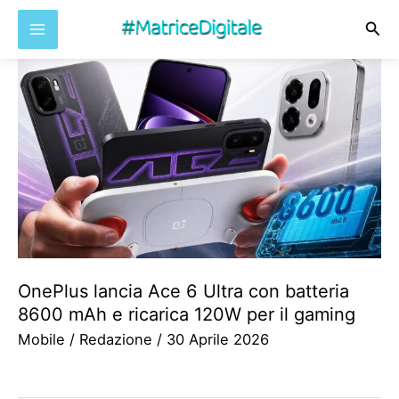
Cer
Vai
al
contenuto
OnePlus lancia Ace 6 Ultra con batteria
8600 mAh e ricarica 120W per il gaming
Mobile
/
Redazione
/
30 Aprile 2026