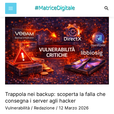
Cer
Vai
al
contenuto
Trappola nei backup: scoperta la falla che
consegna i server agli hacker
Vulnerabilità
/
Redazione
/
12 Marzo 2026