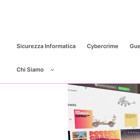
Vai
al
contenuto
Sicurezza Informatica
Cybercrime
Gue
Chi Siamo