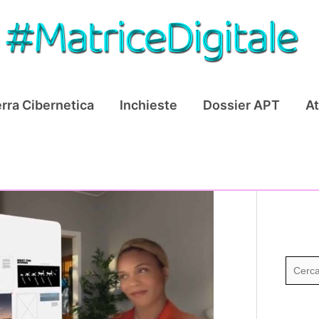
rra Cibernetica
Inchieste
Dossier APT
At