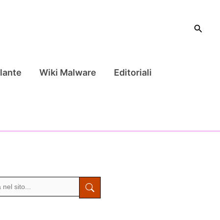
Cerca
lante
Wiki Malware
Editoriali