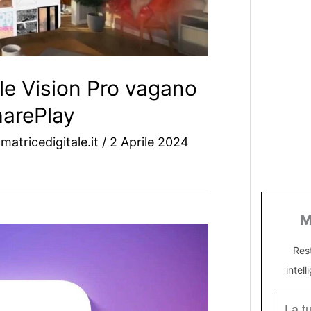
le Vision Pro vagano
harePlay
matricedigitale.it
/
2 Aprile 2024
M
Res
intell