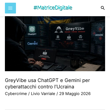
Cer
Vai
al
contenuto
GreyVibe usa ChatGPT e Gemini per
cyberattacchi contro l’Ucraina
Cybercrime
/
Livio Varriale
/
29 Maggio 2026