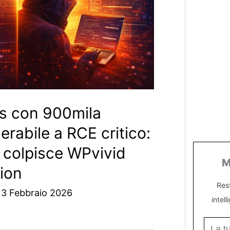
s con 900mila
nerabile a RCE critico:
colpisce WPvivid
M
ion
Res
13 Febbraio 2026
intell