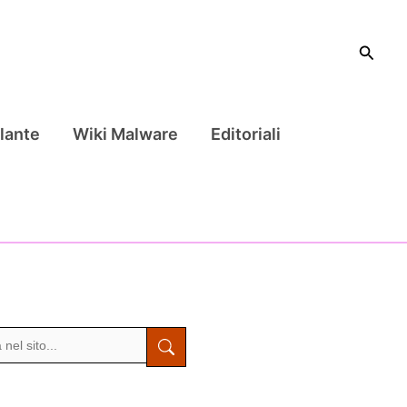
Cerca
lante
Wiki Malware
Editoriali