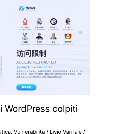
ti WordPress colpiti
atica
,
Vulnerabilità
/
Livio Varriale
/