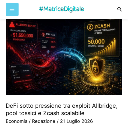
Cer
Vai
al
contenuto
DeFi sotto pressione tra exploit Allbridge,
pool tossici e Zcash scalabile
Economia
/
Redazione
/
21 Luglio 2026