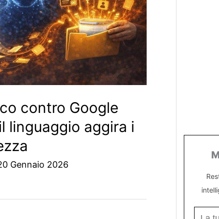
co contro Google
l linguaggio aggira i
rezza
M
20 Gennaio 2026
Res
intell