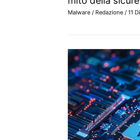
mito della sicur
Malware
/
Redazione
/
11 D