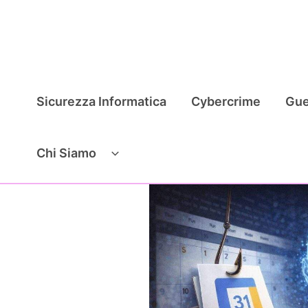
Vai
al
contenuto
Sicurezza Informatica
Cybercrime
Gue
Chi Siamo