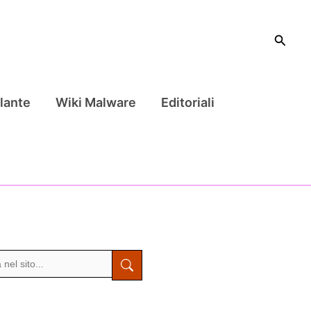
Cerca
lante
Wiki Malware
Editoriali