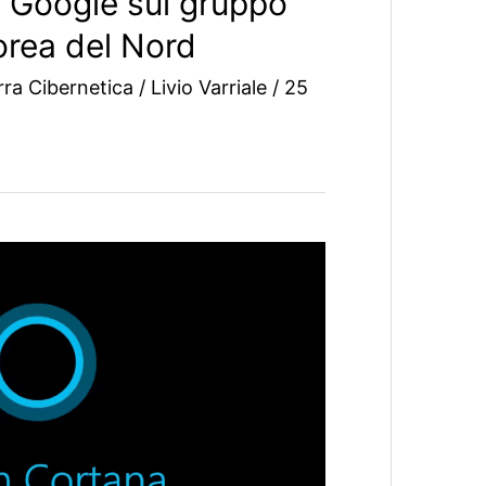
i Google sul gruppo
orea del Nord
ra Cibernetica
/
Livio Varriale
/
25