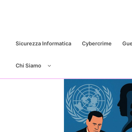
Vai
al
contenuto
Sicurezza Informatica
Cybercrime
Gue
Chi Siamo