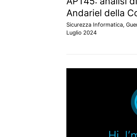
APT45: analisi d
Andariel della C
Sicurezza Informatica
,
Guer
Luglio 2024