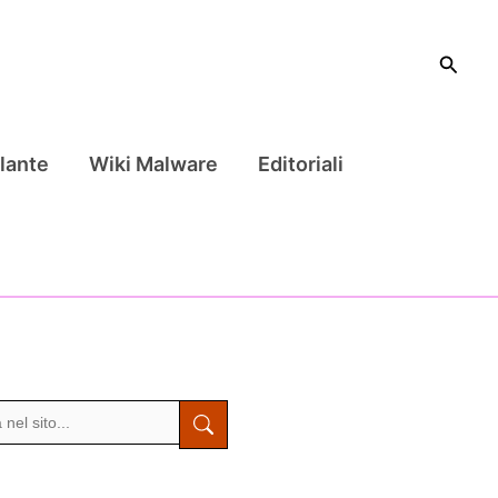
Cerca
lante
Wiki Malware
Editoriali