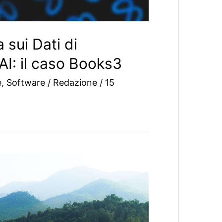
 sui Dati di
I: il caso Books3
e
,
Software
/
Redazione
/
15