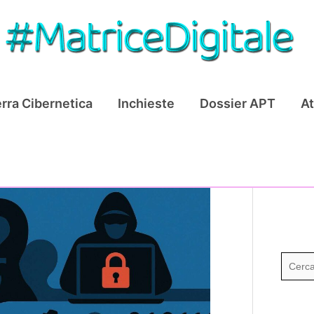
rra Cibernetica
Inchieste
Dossier APT
At