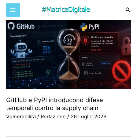
Cer
Vai
al
contenuto
GitHub e PyPI introducono difese
temporali contro la supply chain
Vulnerabilità
/
Redazione
/
26 Luglio 2026