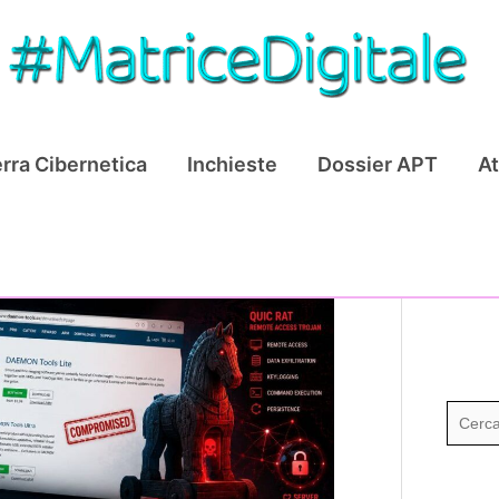
rra Cibernetica
Inchieste
Dossier APT
At