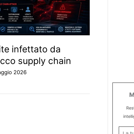
te infettato da
acco supply chain
aggio 2026
M
Res
intell