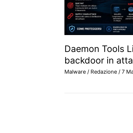
Daemon Tools Li
backdoor in att
Malware
/
Redazione
/
7 M