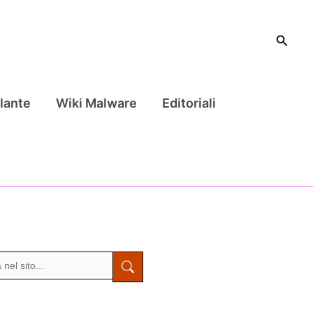
Cerca
lante
Wiki Malware
Editoriali