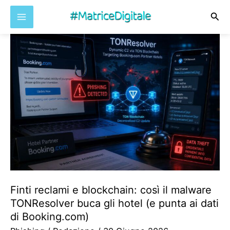
Cer
Vai
al
contenuto
Finti reclami e blockchain: così il malware
TONResolver buca gli hotel (e punta ai dati
di Booking.com)