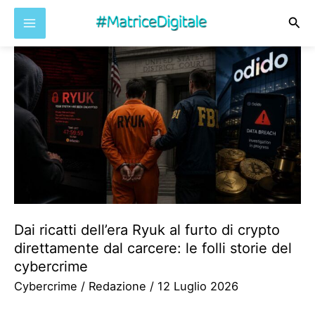
Cer
Vai
al
contenuto
Dai ricatti dell’era Ryuk al furto di crypto
direttamente dal carcere: le folli storie del
cybercrime
Cybercrime
/
Redazione
/
12 Luglio 2026