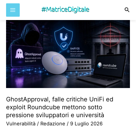
Cer
Vai
al
contenuto
GhostApproval, falle critiche UniFi ed
exploit Roundcube mettono sotto
pressione sviluppatori e università
Vulnerabilità
/
Redazione
/
9 Luglio 2026