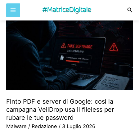
Cer
Vai
al
contenuto
Finto PDF e server di Google: così la
campagna VeilDrop usa il fileless per
rubare le tue password
Malware
/
Redazione
/
3 Luglio 2026