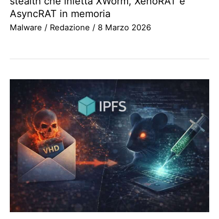
stealth che inietta XWorm, XenoRAT e
AsyncRAT in memoria
Malware
/
Redazione
/
8 Marzo 2026