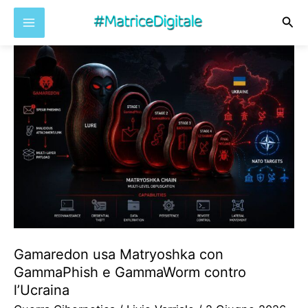
Cer
Vai
al
contenuto
Gamaredon usa Matryoshka con
GammaPhish e GammaWorm contro
l’Ucraina