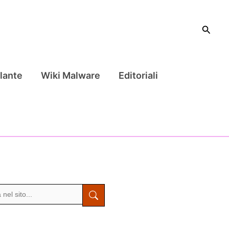
Cerca
lante
Wiki Malware
Editoriali