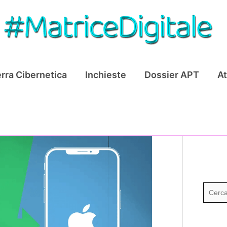
rra Cibernetica
Inchieste
Dossier APT
At