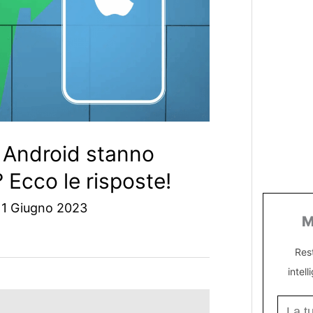
i Android stanno
Ecco le risposte!
/
1 Giugno 2023
M
Res
intell