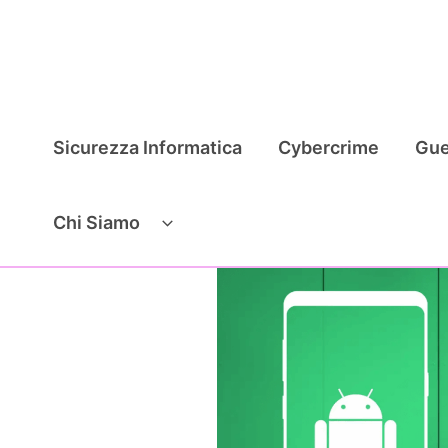
Vai
al
contenuto
Sicurezza Informatica
Cybercrime
Gue
Chi Siamo