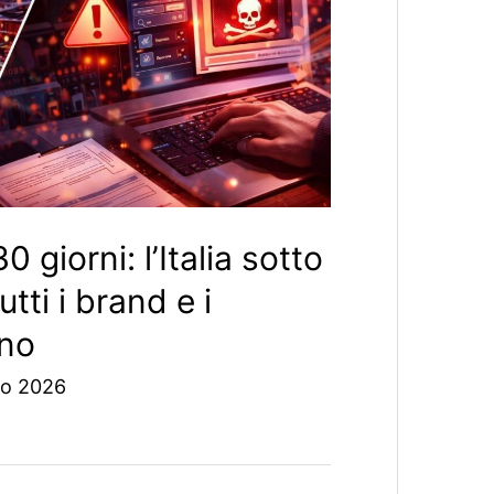
 giorni: l’Italia sotto
tti i brand e i
ino
o 2026