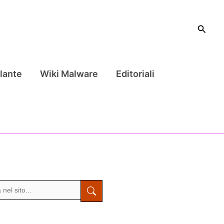
Cerca
lante
Wiki Malware
Editoriali