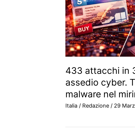
433 attacchi in 30
assedio cyber. Tu
malware nel mir
Italia
/
Redazione
/
29 Marz