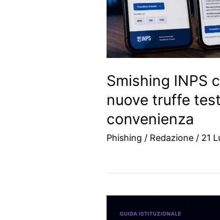
Smishing INPS co
nuove truffe tes
convenienza
Phishing
/
Redazione
/
21 L