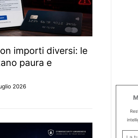
n importi diversi: le
tano paura e
uglio 2026
M
Res
intell