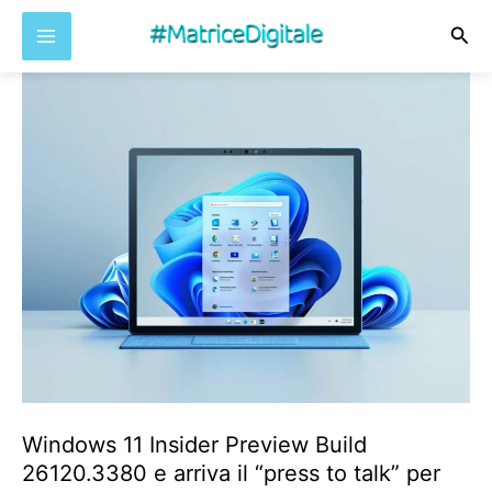
Cer
Vai
al
contenuto
Windows 11 Insider Preview Build
26120.3380 e arriva il “press to talk” per