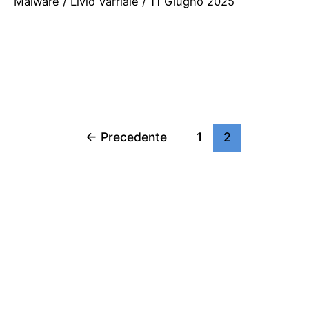
Malware
/
Livio Varriale
/
11 Giugno 2025
←
Precedente
1
2