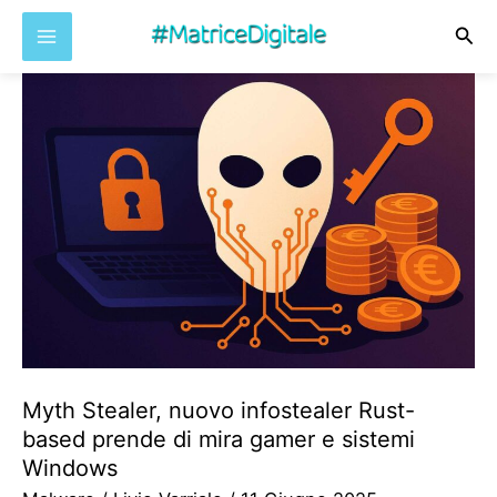
Cer
Vai
al
contenuto
Myth Stealer, nuovo infostealer Rust-
based prende di mira gamer e sistemi
Windows