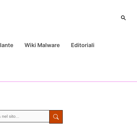
Cerca
lante
Wiki Malware
Editoriali