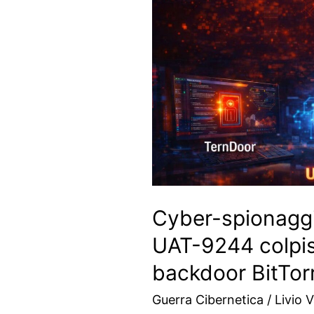
Cyber-spionaggi
UAT-9244 colpis
backdoor BitTor
Guerra Cibernetica
/
Livio V