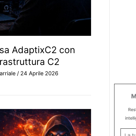
usa AdaptixC2 con
rastruttura C2
arriale
/
24 Aprile 2026
M
Res
intell