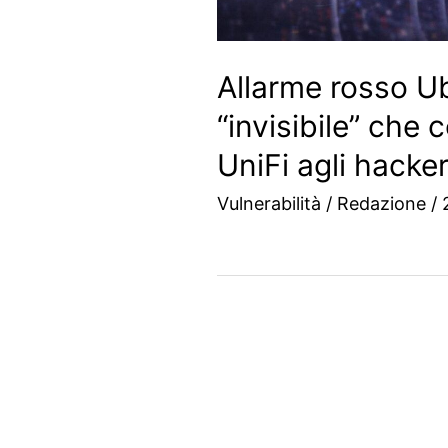
Allarme rosso Ubi
“invisibile” che 
UniFi agli hacke
Vulnerabilità
/
Redazione
/