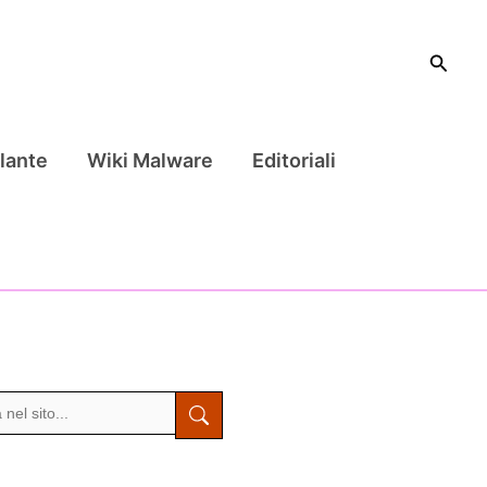
Cerca
lante
Wiki Malware
Editoriali