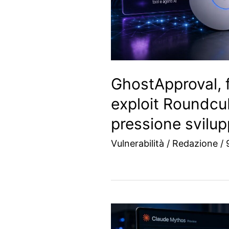
GhostApproval, f
exploit Roundcu
pressione svilup
Vulnerabilità
/
Redazione
/