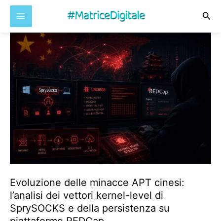
Cer
Vai
al
contenuto
Evoluzione delle minacce APT cinesi:
l’analisi dei vettori kernel-level di
SprySOCKS e della persistenza su
piattaforme REDCap