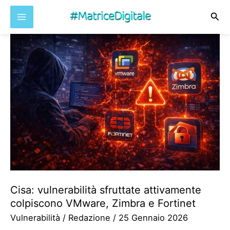
Cer
Vai
al
contenuto
Cisa: vulnerabilità sfruttate attivamente
colpiscono VMware, Zimbra e Fortinet
Vulnerabilità
/
Redazione
/
25 Gennaio 2026