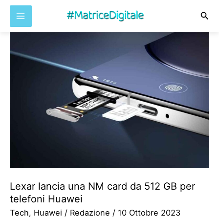
Cer
Vai
al
contenuto
Lexar lancia una NM card da 512 GB per
telefoni Huawei
Tech
,
Huawei
/
Redazione
/
10 Ottobre 2023