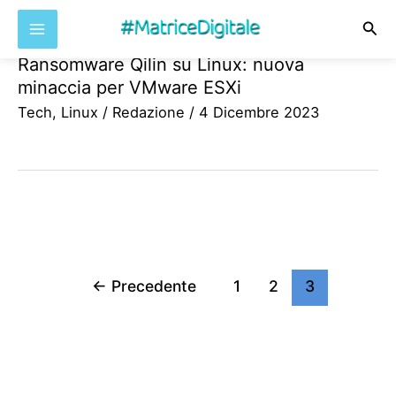
Cer
Ransomware Qilin su Linux: nuova
Vai
minaccia per VMware ESXi
al
Tech
,
Linux
/
Redazione
/
4 Dicembre 2023
contenuto
←
Precedente
1
2
3