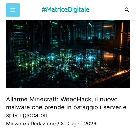
Cer
Vai
al
contenuto
Allarme Minecraft: WeedHack, il nuovo
malware che prende in ostaggio i server e
spia i giocatori
Malware
/
Redazione
/
3 Giugno 2026