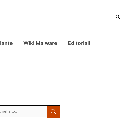
Cerca
lante
Wiki Malware
Editoriali