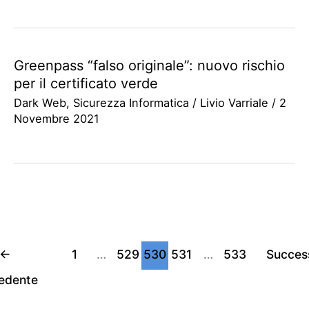
Greenpass “falso originale”: nuovo rischio
per il certificato verde
Dark Web
,
Sicurezza Informatica
/
Livio Varriale
/
2
Novembre 2021
←
1
…
529
530
531
…
533
Succes
edente