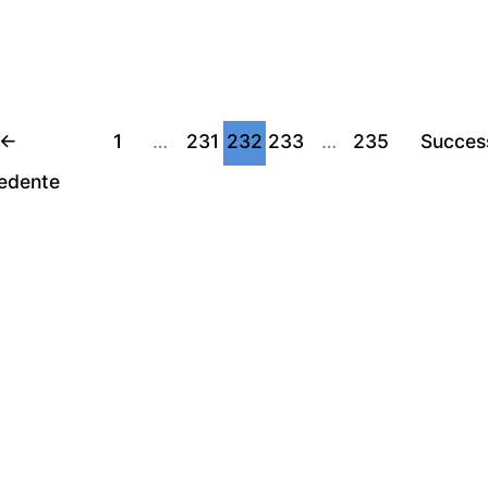
←
1
…
231
232
233
…
235
Succes
edente