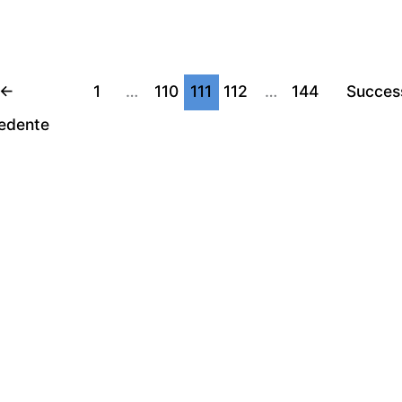
←
1
…
110
111
112
…
144
Succes
edente