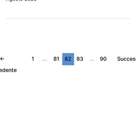
←
1
…
81
82
83
…
90
Succes
edente