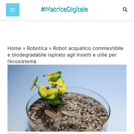
Cer
Vai
al
contenuto
Home
»
Robotica
»
Robot acquatico commestibile
e biodegradabile ispirato agli insetti e utile per
l’ecosistema