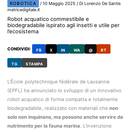
ROBOTICA
/
10 Maggio 2025
/ Di
Lorenzo De Santis
matricedigitale.it
Robot acquatico commestibile e
biodegradabile ispirato agli insetti e utile per
l’ecosistema
CONDIVIDI:
FB
X
IN
WA
@
RT
TG
STAMPA
L’École polytechnique fédérale de Lausanne
(EPFL) ha annunciato lo sviluppo di un innovativo
robot acquatico di forma compatta e totalmente
biodegradabile, realizzato con materiali che
non
solo non inquinano, ma possono anche servire da
nutrimento per la fauna marina
. L’invenzione