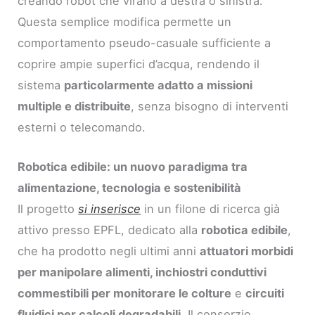
creando robot che virano a destra o sinistra.
Questa semplice modifica permette un
comportamento pseudo-casuale sufficiente a
coprire ampie superfici d’acqua, rendendo il
sistema
particolarmente adatto a missioni
multiple e distribuite
, senza bisogno di interventi
esterni o telecomando.
Robotica edibile: un nuovo paradigma tra
alimentazione, tecnologia e sostenibilità
Il progetto
si inserisce
in un filone di ricerca già
attivo presso EPFL, dedicato alla
robotica edibile
,
che ha prodotto negli ultimi anni
attuatori morbidi
per manipolare alimenti, inchiostri conduttivi
commestibili per monitorare le colture
e
circuiti
fluidici per calcoli degradabili
. Il consorzio