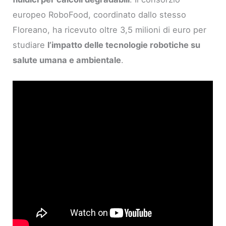
europeo RoboFood, coordinato dallo stesso
Floreano, ha ricevuto oltre 3,5 milioni di euro per
studiare
l’impatto delle tecnologie robotiche su
salute umana e ambientale
.