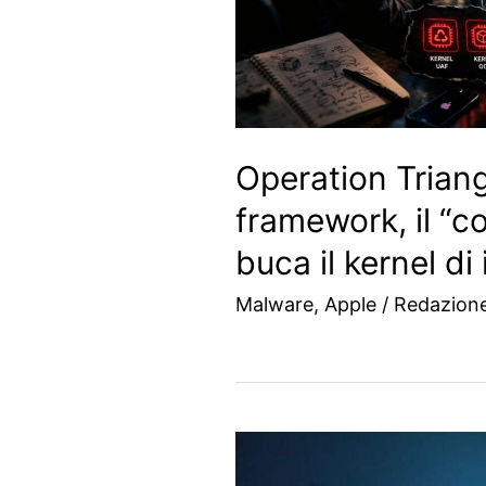
Operation Triang
framework, il “co
buca il kernel di
Malware
,
Apple
/
Redazion