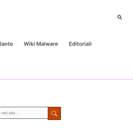
Cerca
lante
Wiki Malware
Editoriali