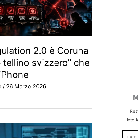
ulation 2.0 è Coruna
ltellino svizzero” che
 iPhone
e
/
26 Marzo 2026
M
Res
intell