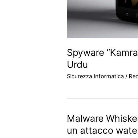
Spyware “Kamran
Urdu
Sicurezza Informatica
/
Re
Malware Whisker
un attacco wate